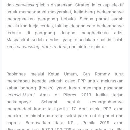
dan
canvassing
lebih disarankan. Strategi ini cukup efektif
untuk memengaruhi masyarakat, ketimbang berkampanye
menggunakan panggung terbuka. Semua parpol sudah
melakukan kerja cerdas, tak lagi dengan cara berkampanye
terbuka di panggung dengan menghadirkan artis.
Masyarakat sudah cerdas, yang diperlukan saat ini ialah
kerja
canvassing
,
door to door
, dari pintu ke pintu.
Rapimnas melalui Ketua Umum, Gus Rommy turut
mengimbau kepada seluruh caleg PPP untuk meluruskan
kabar bohong (hoaks) yang kerap menimpa pasangan
Jokowi-Ma’ruf Amin di Pilpres 2019 ketika terjun
berkampaye. Sebagai bentuk kesungguhannya
menghadapi kontestasi politik 17 April esok, PPP akan
merekrut minimal dua orang saksi yakni untuk partai dan
capres. Berdasarkan data KPU, Pemilu 2019 akan
diselenggarakan di 809.400 TPS di seluruh Indonesia. JIka