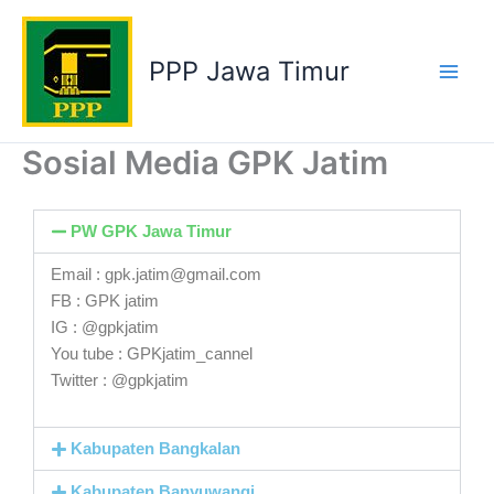
Skip
to
PPP Jawa Timur
content
Sosial Media GPK Jatim
PW GPK Jawa Timur
Email : gpk.jatim@gmail.com
FB : GPK jatim
IG : @gpkjatim
You tube : GPKjatim_cannel
Twitter : @gpkjatim
Kabupaten Bangkalan
Kabupaten Banyuwangi