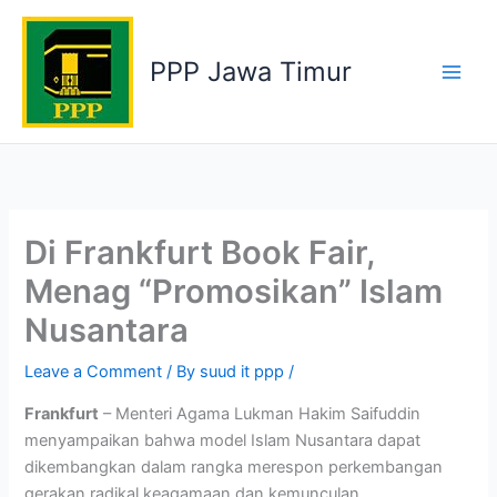
Skip
to
PPP Jawa Timur
content
Di Frankfurt Book Fair,
Menag “Promosikan” Islam
Nusantara
Leave a Comment
/ By
suud it ppp
/
Frankfurt
– Menteri Agama Lukman Hakim Saifuddin
menyampaikan bahwa model Islam Nusantara dapat
dikembangkan dalam rangka merespon perkembangan
gerakan radikal keagamaan dan kemunculan