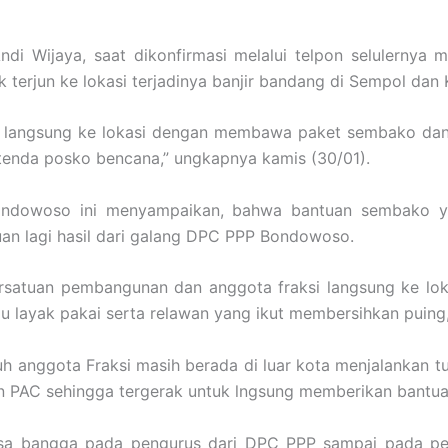
 Andi Wijaya, saat dikonfirmasi melalui telpon seluler
terjun ke lokasi terjadinya banjir bandang di Sempol dan K
an langsung ke lokasi dengan membawa paket sembako dan
 tenda posko bencana,” ungkapnya kamis (30/01).
ndowoso ini menyampaikan, bahwa bantuan sembako yan
uan lagi hasil dari galang DPC PPP Bondowoso.
persatuan pembangunan dan anggota fraksi langsung ke l
layak pakai serta relawan yang ikut membersihkan puing,” 
ruh anggota Fraksi masih berada di luar kota menjalankan
n PAC sehingga tergerak untuk lngsung memberikan bantua
asa bangga pada pengurus dari DPC PPP sampai pada pe