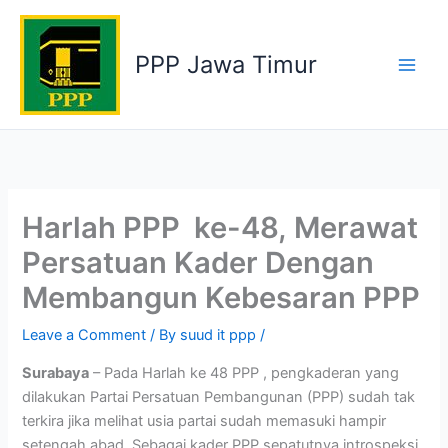
Skip
to
PPP Jawa Timur
content
Harlah PPP ke-48, Merawat
Persatuan Kader Dengan
Membangun Kebesaran PPP
Leave a Comment
/ By
suud it ppp
/
Surabaya
– Pada Harlah ke 48 PPP , pengkaderan yang
dilakukan Partai Persatuan Pembangunan (PPP) sudah tak
terkira jika melihat usia partai sudah memasuki hampir
setengah abad. Sebagai kader PPP sepatutnya introspeksi