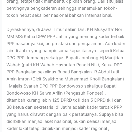
orang, tetapi tidak membentuk pikiran orang. Dari situ jelas
pentingnya pengkaderan sehingga menemukan tokoh-
tokoh hebat sekaliber nasional bahkan Internasional.
Dijelaskannya, di Jawa Timur selain Drs. KH Musyaffa’ Nor
MM MSi Ketua DPW PPP Jatim yang memang kader terbaik
PPP nasabnya kiai, berprestasi dan pengalaman. Ada kader
lain di Jatim yang hampir sama kapasitasnya seperti Ketua
DPC PPP Jombang sekaligus Bupati Jombang Hj Munjidah
Wahab (putri KH Wahab Hasbullah Pendiri NU), Ketua DPC
PPP Bangkalan sekaligus Bupati Bangkalan R Abdul Latif
Amin Imron (Cicit Syaikhona Muhammad Kholil Bangkalan)
, Majelis Syariah DPC PPP Bondowoso sekaligus Bupati
Bondowoso KH Salwa Arifin (Pengasuh Ponpes) ,
ditambah kurang lebih 125 DPRD tk II dan 5 DPRD tk I dan
38 ketua dan sekretaris di Jatim adalah kader terbaik PPP
yang harus dirawat dengan baik persatuanya. Supaya bisa
diorbitkan menjadi aset nasional, bukan selesai menjadi
kader lokal tetapi dinaikkan menjadi kader regional ,