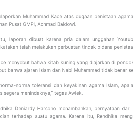
 melaporkan Muhammad Kace atas dugaan penistaan agama
nan Pusat GMPI, Achmad Baidowi.
tu, laporan dibuat karena pria dalam unggahan Youtub
atakan telah melakukan perbuatan tindak pidana penistaa
ace menyebut bahwa kitab kuning yang diajarkan di pond
ut bahwa ajaran Islam dan Nabi Muhammad tidak benar seh
rma-norma toleransi dan keyakinan agama Islam, apalagi
rus segera menindaknya,” tegas Awiek.
dhika Deniardy Harsono menambahkan, pernyataan dar
ncian terhadap suatu agama. Karena itu, Rendhika m