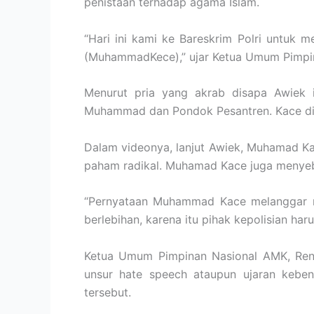
penistaan terhadap agama Islam.
“Hari ini kami ke Bareskrim Polri untuk
(MuhammadKece),” ujar Ketua Umum Pimpi
Menurut pria yang akrab disapa Awiek i
Muhammad dan Pondok Pesantren. Kace dik
Dalam videonya, lanjut Awiek, Muhamad K
paham radikal. Muhamad Kace juga menyeb
“Pernyataan Muhammad Kace melanggar no
berlebihan, karena itu pihak kepolisian ha
Ketua Umum Pimpinan Nasional AMK, Ren
unsur hate speech ataupun ujaran kebe
tersebut.