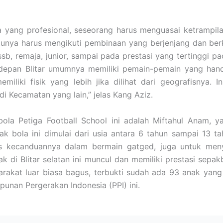
ang profesional, seseorang harus menguasai ketrampilan
tunya harus mengikuti pembinaan yang berjenjang dan ber
sb, remaja, junior, sampai pada prestasi yang tertinggi pa
kedepan Blitar umumnya memiliki pemain-pemain yang handa
memiliki fisik yang lebih jika dilihat dari geografisnya.
i Kecamatan yang lain,” jelas Kang Aziz.
ola Petiga Football School ini adalah Miftahul Anam, y
 bola ini dimulai dari usia antara 6 tahun sampai 13 tah
 kecanduannya dalam bermain gatged, juga untuk menya
 di Blitar selatan ini muncul dan memiliki prestasi sepakb
arakat luar biasa bagus, terbukti sudah ada 93 anak yang
mpunan Pergerakan Indonesia (PPI) ini.