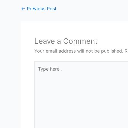
←
Previous Post
Leave a Comment
Your email address will not be published.
R
Type
here..