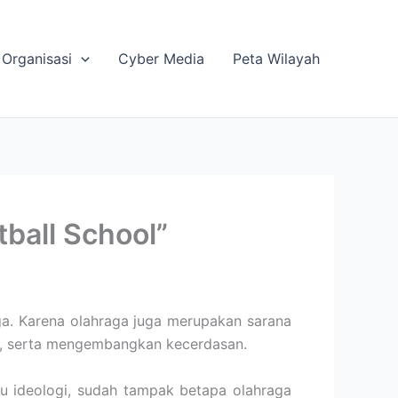
Organisasi
Cyber Media
Peta Wilayah
ball School”
a. Karena olahraga juga merupakan sarana
asi, serta mengembangkan kecerdasan.
atau ideologi, sudah tampak betapa olahraga