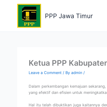
Skip
to
PPP Jawa Timur
content
Ketua PPP Kabupaten 
Leave a Comment
/ By
admin
/
Dalam perkembangan kemajuan sekarang, p
yang efektif dan efisien untuk meningkatk
Hal itu telah dibuktikan juga kaitannya de