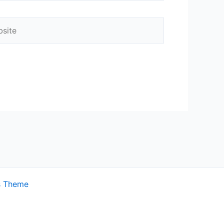
ite
s Theme