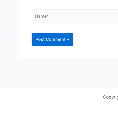
Name*
Copyri