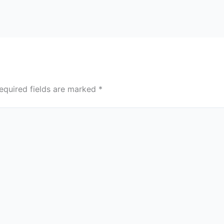
equired fields are marked
*