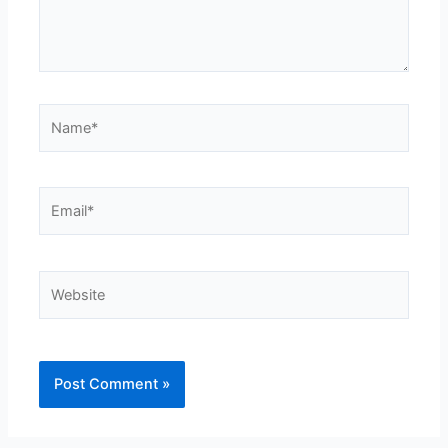
Name*
Email*
Website