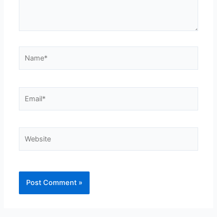
Name*
Email*
Website