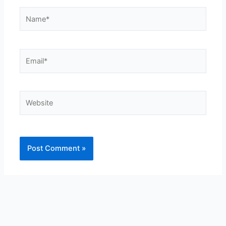
Name*
Email*
Website