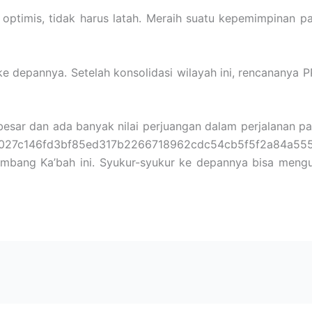
 optimis, tidak harus latah. Meraih suatu kepemimpinan pas
 ke depannya. Setelah konsolidasi wilayah ini, rencanany
esar dan ada banyak nilai perjuangan dalam perjalanan part
27c146fd3bf85ed317b2266718962cdc54cb5f5f2a84a55589
lambang Ka’bah ini. Syukur-syukur ke depannya bisa men