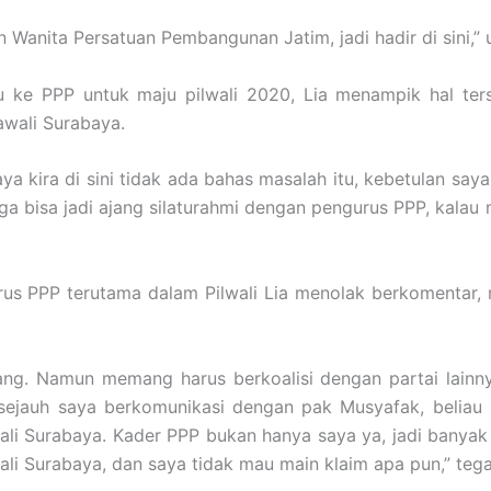
 Wanita Persatuan Pembangunan Jatim, jadi hadir di sini,”
u ke PPP untuk maju pilwali 2020, Lia menampik hal te
awali Surabaya.
saya kira di sini tidak ada bahas masalah itu, kebetulan saya
 juga bisa jadi ajang silaturahmi dengan pengurus PPP, kala
rus PPP terutama dalam Pilwali Lia menolak berkomentar,
tang. Namun memang harus berkoalisi dengan partai lainn
sejauh saya berkomunikasi dengan pak Musyafak, beliau s
ali Surabaya. Kader PPP bukan hanya saya ya, jadi banya
li Surabaya, dan saya tidak mau main klaim apa pun,” teg