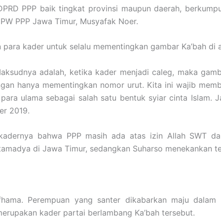
DPRD PPP baik tingkat provinsi maupun daerah, berkumpul
PW PPP Jawa Timur, Musyafak Noer.
para kader untuk selalu mementingkan gambar Ka’bah di a
Maksudnya adalah, ketika kader menjadi caleg, maka gamb
angan hanya mementingkan nomor urut. Kita ini wajib mem
n para ulama sebagai salah satu bentuk syiar cinta Islam.
er 2019.
adernya bahwa PPP masih ada atas izin Allah SWT dan
tamadya di Jawa Timur, sedangkan Suharso menekankan te
tifhama. Perempuan yang santer dikabarkan maju dalam
 merupakan kader partai berlambang Ka’bah tersebut.