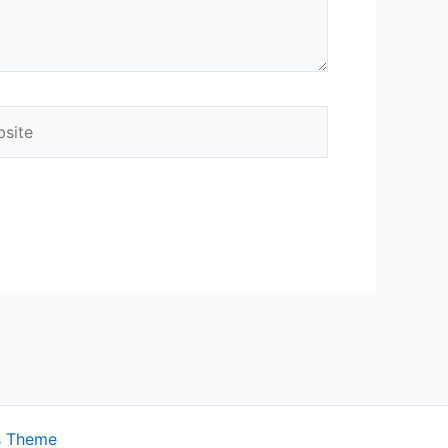
ite
s Theme