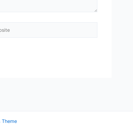
ite
s Theme