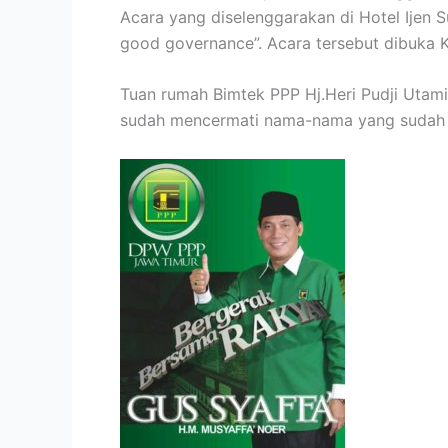
Acara yang diselenggarakan di Hotel Ijen
good governance”. Acara tersebut dibuka
Tuan rumah Bimtek PPP Hj.Heri Pudji Uta
sudah mencermati nama-nama yang sudah a