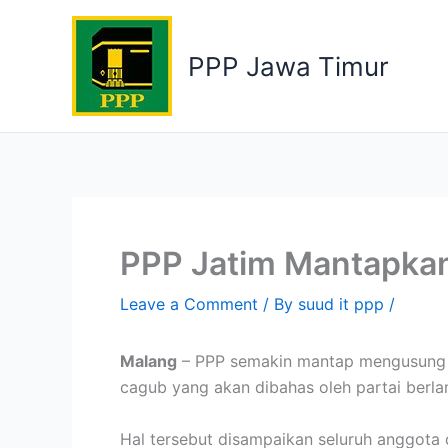
Skip
to
PPP Jawa Timur
content
PPP Jatim Mantapka
Leave a Comment
/ By
suud it ppp
/
Malang
– PPP semakin mantap mengusung K
cagub yang akan dibahas oleh partai berl
Hal tersebut disampaikan seluruh anggota 