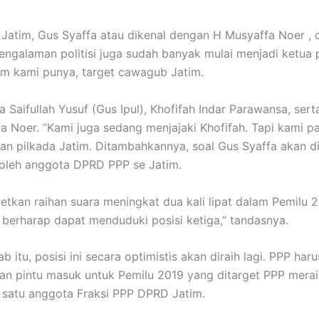
im, Gus Syaffa atau dikenal dengan H Musyaffa Noer , dar
 pengalaman politisi juga sudah banyak mulai menjadi ketu
atim kami punya, target cawagub Jatim.
Saifullah Yusuf (Gus Ipul), Khofifah Indar Parawansa, sert
Noer. “Kami juga sedang menjajaki Khofifah. Tapi kami pas
n pilkada Jatim. Ditambahkannya, soal Gus Syaffa akan d
oleh anggota DPRD PPP se Jatim.
tkan raihan suara meningkat dua kali lipat dalam Pemilu 
 berharap dapat menduduki posisi ketiga,” tandasnya.
itu, posisi ini secara optimistis akan diraih lagi. PPP har
n pintu masuk untuk Pemilu 2019 yang ditarget PPP meraih 
 satu anggota Fraksi PPP DPRD Jatim.