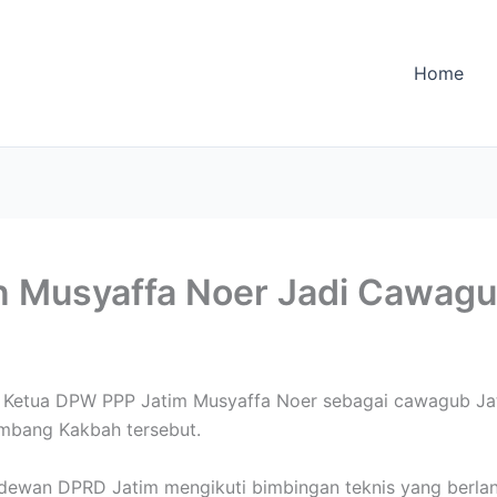
Home
n Musyaffa Noer Jadi Cawag
etua DPW PPP Jatim Musyaffa Noer sebagai cawagub Jatim
ambang Kakbah tersebut.
dewan DPRD Jatim mengikuti bimbingan teknis yang berlang