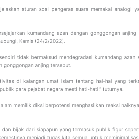
jelaskan aturan soal pengeras suara memakai analogi 
sejajarkan kumandang azan dengan gonggongan anjing s
hubungi, Kamis (24/2/2022).
t sendiri tidak bermaksud mendegradasi kumandang azan
n gonggongan anjing tersebut.
vitas di kalangan umat Islam tentang hal-hal yang terk
blik para pejabat negara mesti hati-hati,” tuturnya.
dalam memilik diksi berpotensi menghasilkan reaksi naiknya t
t dan bijak dari siapapun yang termasuk publik figur seper
ng semestinya menjadi tugas kita semua untuk meminimalis