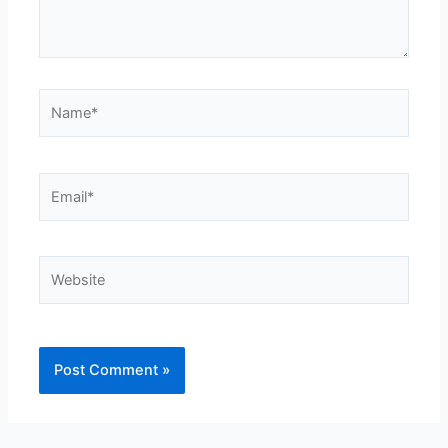
Name*
Email*
Website