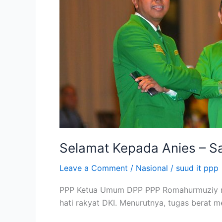
–
Sandi
Memenangkan
Hati
Rakyat
DKI
Selamat Kepada Anies – S
Leave a Comment
/
Nasional
/
suud it ppp
PPP Ketua Umum DPP PPP Romahurmuziy 
hati rakyat DKI. Menurutnya, tugas berat