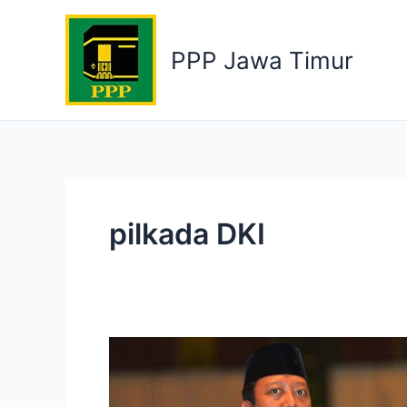
Skip
to
PPP Jawa Timur
content
pilkada DKI
Selamat
Kepada
Anies