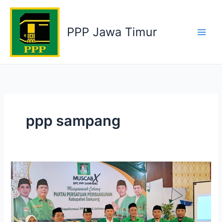
Skip
to
PPP Jawa Timur
content
ppp sampang
Muscab
X
Ketua
DPC
PPP