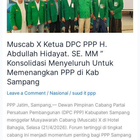
H.
Abdullah
Hidayat.
SE.
MM
”
Muscab X Ketua DPC PPP H.
Konsolidasi
Abdullah Hidayat. SE. MM ”
Menyeluruh
Konsolidasi Menyeluruh Untuk
Untuk
Memenangkan
Memenangkan PPP di Kab
PPP
Sampang
di
Kab
Leave a Comment
/
Nasional
/
suud it ppp
Sampang
PPP Jatim, Sampang,— Dewan Pimpinan Cabang Partai
Persatuan Pembangunan (DPC PPP) Kabupaten Sampang
menggelar Musyawarah Cabang (Muscab) X di Hotel
Bahagia, Selasa (21/4/2026). Forum tertinggi di tingkat
cabang ini menjadi momentum penting bagi PPP Sampang