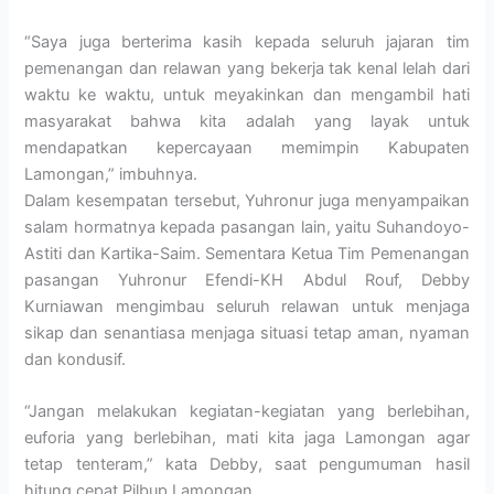
“Saya juga berterima kasih kepada seluruh jajaran tim
pemenangan dan relawan yang bekerja tak kenal lelah dari
waktu ke waktu, untuk meyakinkan dan mengambil hati
masyarakat bahwa kita adalah yang layak untuk
mendapatkan kepercayaan memimpin Kabupaten
Lamongan,” imbuhnya.
Dalam kesempatan tersebut, Yuhronur juga menyampaikan
salam hormatnya kepada pasangan lain, yaitu Suhandoyo-
Astiti dan Kartika-Saim. Sementara Ketua Tim Pemenangan
pasangan Yuhronur Efendi-KH Abdul Rouf, Debby
Kurniawan mengimbau seluruh relawan untuk menjaga
sikap dan senantiasa menjaga situasi tetap aman, nyaman
dan kondusif.
“Jangan melakukan kegiatan-kegiatan yang berlebihan,
euforia yang berlebihan, mati kita jaga Lamongan agar
tetap tenteram,” kata Debby, saat pengumuman hasil
hitung cepat Pilbup Lamongan.