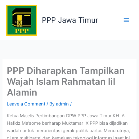
Skip
to
PPP Jawa Timur
content
PPP Diharapkan Tampilkan
Wajah Islam Rahmatan lil
Alamin
Leave a Comment
/ By
admin
/
Ketua Majelis Pertimbangan DPW PPP Jawa Timur KH. A
Hafidz Ma’some berharap Muktamar IX PPP bisa dijadikan
wadah untuk merorientasi gerak politik partai. Menurutnya,
di era multipartai dan kemajuan teknologi informasi saat ini,