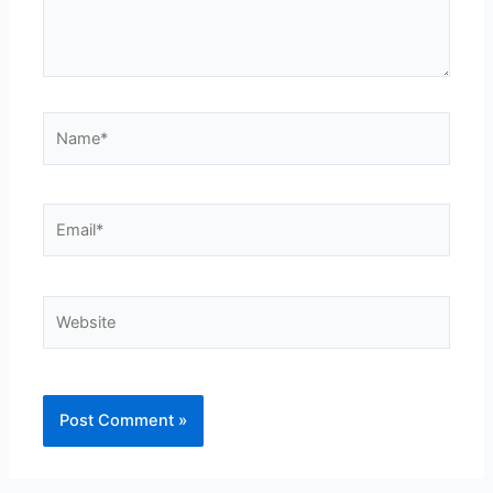
Name*
Email*
Website