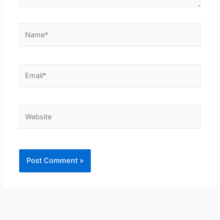
Name*
Email*
Website