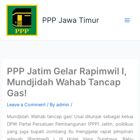
Skip
to
PPP Jawa Timur
content
PPP Jatim Gelar Rapimwil I,
Mundjidah Wahab Tancap
Gas!
Leave a Comment
/ By
admin
/
Mundjidah Wahab tancap gas! Usai ditunjuk sebagai ketua
DPW Partai Persatuan Pembangunan (PPP) Jatim, politikus
yang juga bupati Jombang itu menggelar rapat pimpinan
wilayah (Rapimwil) I di Hotel Vasa Surabaya, Rabu