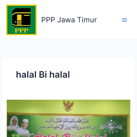
Skip
to
PPP Jawa Timur
content
halal Bi halal
Ketum
PPP
Hadiri
Halalbihalal
PWNU