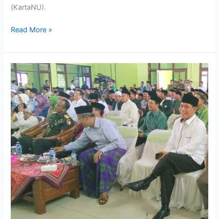
(KartaNU).
Read More »
PPP
Hadiri
Halalbihalal
PWNU
Jatim