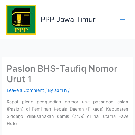
Skip
to
PPP Jawa Timur
content
Paslon BHS-Taufiq Nomor
Urut 1
Leave a Comment
/ By
admin
/
Rapat pleno pengundian nomor urut pasangan calon
(Paslon) di Pemilihan Kepala Daerah (Pilkada) Kabupaten
Sidoarjo, dilaksanakan Kamis (24/9) di hall utama Fave
Hotel.