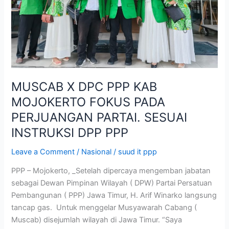
MOJOKERTO
FOKUS
PADA
PERJUANGAN
PARTAI.
SESUAI
INSTRUKSI
MUSCAB X DPC PPP KAB
DPP
MOJOKERTO FOKUS PADA
PPP
PERJUANGAN PARTAI. SESUAI
INSTRUKSI DPP PPP
Leave a Comment
/
Nasional
/
suud it ppp
PPP – Mojokerto, _Setelah dipercaya mengemban jabatan
sebagai Dewan Pimpinan Wilayah ( DPW) Partai Persatuan
Pembangunan ( PPP) Jawa Timur, H. Arif Winarko langsung
tancap gas. Untuk menggelar Musyawarah Cabang (
Muscab) disejumlah wilayah di Jawa Timur. “Saya