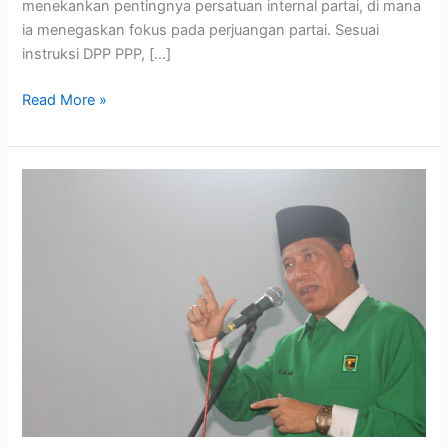
menekankan pentingnya persatuan internal partai, di mana
ia menegaskan fokus pada perjuangan partai. Sesuai
instruksi DPP PPP, […]
Read More »
PPP
perketat
kepengurusan
partai
“Pengurus
Harus
siap
mati
demi
PPP”