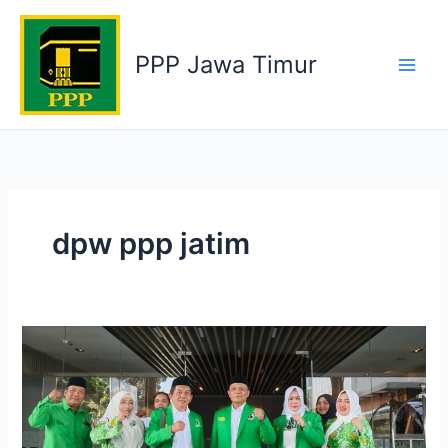
Skip
to
PPP Jawa Timur
content
dpw ppp jatim
MUSCAB
X
DPC
PPP
KAB